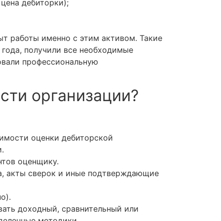
цена дебиторки);
т работы именно с этим активом. Такие
года, получили все необходимые
ховали профессиональную
сти организации?
оимости оценки дебиторской
.
нтов оценщику.
а, акты сверок и иные подтверждающие
о).
ать доходный, сравнительный или
ределенные методики.