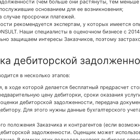
адолженности (чем больше они растянуты, тем меньше 
послужившие основанием для ее возникновения;
в случае просрочки платежей.
ости рекомендуется экспертам, у которых имеется опы
SULT. Наши специалисты в оценочном бизнесе с 2014 
льно защищаем интересы Заказчиков, поэтому застра
нка дебиторской задолженно
одится в несколько этапов:
я, в ходе которой делается бесплатный предрасчет ст
редварительную цену дебиторки, сроки оказания услуги
 оценки дебиторской задолженности, передача докуме
битору. Для этого нужны данные бухгалтерского учет
го положения Заказчика и контрагентов (если возможн
дебиторской задолженности. Оценщик может использов
етание. В рамках этих подходов эксперт выбирает оп