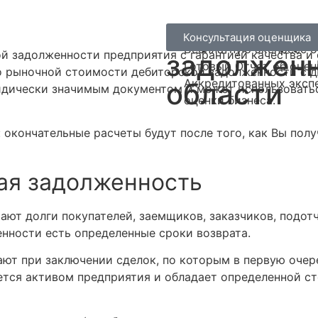
Оценка де
4 наших основных преиму
Стоимость Отчета об о
Консультация оценщика
Бесплатную экспресс о
 задолженности предприятия с гарантией качества и 
задолженн
Готовый Отчет об оценк
 о рыночной стоимости дебиторской задолженности с 
Аккредитованных экспе
области
дически значимым документом и может использоваться 
оценки бизнеса.
: окончательные расчеты будут после того, как Вы пол
кая задолженность
ют долги покупателей, заемщиков, заказчиков, подотч
нности есть определенные сроки возврата.
ют при заключении сделок, по которым в первую очере
ется активом предприятия и обладает определенной с